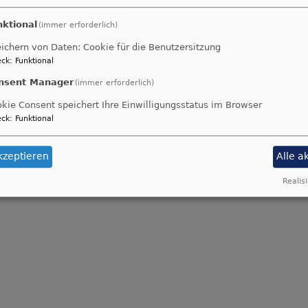
nktional
(immer erforderlich)
einige Informationen zu Umbaumaßnahmen im Bereich 
ichern von Daten: Cookie für die Benutzersitzung
ie in den letzten Jahren erfolgten.
ck
:
Funktional
nsent Manager
(immer erforderlich)
kie Consent speichert Ihre Einwilligungsstatus im Browser
ck
:
Funktional
kzeptieren
Alle a
Realisi