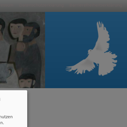
ressum
Datenschutzerklärung
Barrierefreiheitserklärung
n Hengersberg
n
 nutzen
n.