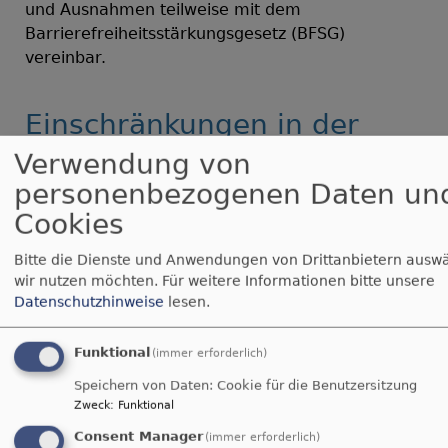
und Ausnahmen teilweise mit dem
Barrierefreiheitsstärkungsgesetz (BFSG)
vereinbar.
Einschränkungen in der
Barrierefreiheit beim Theme
Verwendung von
VK Philippus classic
personenbezogenen Daten un
Cookies
Hier den Text für vk_classic einfügen
Bitte die Dienste und Anwendungen von Drittanbietern auswä
wir nutzen möchten.
Für weitere Informationen bitte unsere
Nicht barrierefreie Inhalte
Datenschutzhinweise
lesen.
Die nachstehend aufgeführten Inhalte sind aus
Funktional
(immer erforderlich)
den folgenden Gründen nicht barrierefrei:
Speichern von Daten: Cookie für die Benutzersitzung
Zweck
:
Funktional
Barrieren Melden, Feedback
Consent Manager
(immer erforderlich)