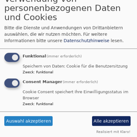
Impressum
personenbezogenen Daten
und Cookies
Impressum für
Bitte die Dienste und Anwendungen von Drittanbietern
www.friedenskirche-hengersberg.de
auswählen, die wir nutzen möchten.
Für weitere
www.hengersberg-evangelisch.de
Informationen bitte unsere
Datenschutzhinweise
lesen.
Diese Seiten sind ein Angebot der Evangelisch-
Funktional
Lutherischen Kirche in Bayern. Diese ist eine
(immer erforderlich)
Körperschaft des öffentlichen Rechts,
Speichern von Daten: Cookie für die Benutzersitzung
vertreten durch
Zweck
:
Funktional
Consent Manager
(immer erforderlich)
Pfarrer Johannes Waedt (Evang.-luth.
Kirchengemeinde Bogen)
Cookie Consent speichert Ihre Einwilligungsstatus im
Evang.-luth. Kirchengemeinde Friedenskirche
Browser
Zweck
:
Funktional
Hengersberg
Friedenstr. 21
94491 Hengersberg
Auswahl akzeptieren
Alle akzeptieren
Tel: 0 99 01- 64 63
Realisiert mit Klaro!
Fax: 0 99 01 - 90 06 58